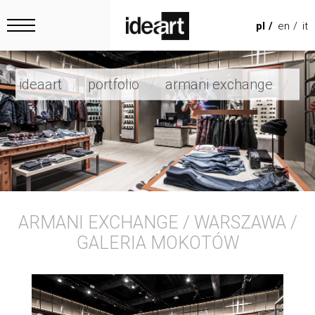
pl
en
it
ideaart
portfolio
armani exchange
ARMANI EXCHANGE / WARSZAWA /
GALERIA MOKOTÓW